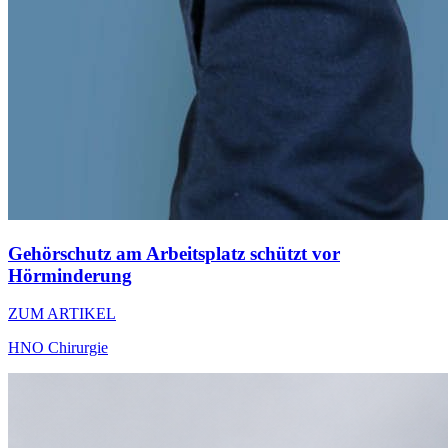
Gehörschutz am Arbeitsplatz schützt vor
Hörminderung
ZUM ARTIKEL
HNO Chirurgie