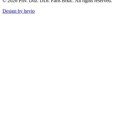
© 2026 Priv. Doz. DDr. Faris Brkic. All rights reserved.
Design by heyio