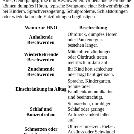
Alter, Gehörgangsgröße und Beschwerden. Unbehandelte Probleme
können dumpfes Hören, typische Symptome einer Schwerhörigkeit
bei Kindern, Sprachverzögerung, Schulprobleme, Schlafstörungen
oder wiederkehrende Entzündungen begünstigen.
Wann zur HNO
Beschreibung
Ohrdruck, dumpfes Hören
Anhaltende
oder Paukenerguss
Beschwerden
bestehen länger.
Mittelohrentzündungen
Wiederkehrende
oder Ohrdruck treten
Beschwerden
mehrfach im Jahr auf.
Zunehmende
Ihr Kind hört schlechter
Beschwerden
oder fragt häufiger nach.
Sprache, Kindergarten,
Schule oder
Einschränkung im Alltag
Familienkommunikation
sind beeinträchtigt.
Schnarchen, unruhiger
Schlaf und
Schlaf oder geringe
Konzentration
Aufmerksamkeit fallen
auf.
Ohrenschmerzen, Fieber,
Schmerzen oder
Ausfluss oder Schwindel