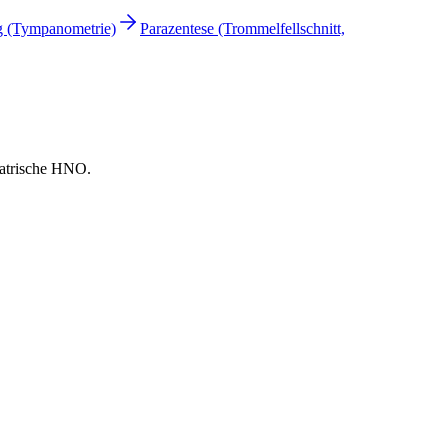
 (Tympanometrie)
Parazentese (Trommelfellschnitt,
diatrische HNO.