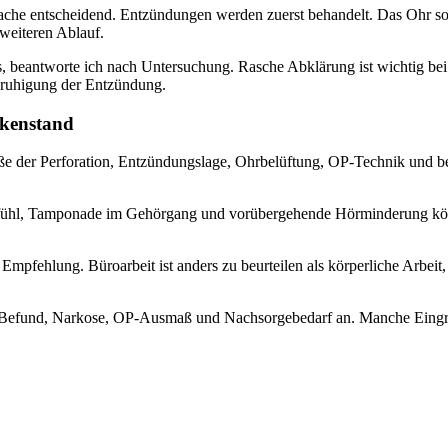
sache entscheidend. Entzündungen werden zuerst behandelt. Das Ohr sol
weiteren Ablauf.
s, beantworte ich nach Untersuchung. Rasche Abklärung ist wichtig be
Beruhigung der Entzündung.
nkenstand
ße der Perforation, Entzündungslage, Ohrbelüftung, OP-Technik und ber
fühl, Tamponade im Gehörgang und vorübergehende Hörminderung könne
Empfehlung. Büroarbeit ist anders zu beurteilen als körperliche Arbei
Befund, Narkose, OP-Ausmaß und Nachsorgebedarf an. Manche Eingriff