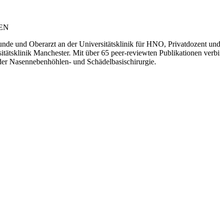
EN
unde und Oberarzt an der Universitätsklinik für HNO, Privatdozent un
rsitätsklinik Manchester. Mit über 65 peer-reviewten Publikationen verbi
der Nasennebenhöhlen- und Schädelbasischirurgie.