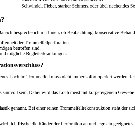
Schwindel, Fieber, starker Schmerz oder übel riechendes Sek
n?
anach bespreche ich mit Ihnen, ob Beobachtung, konservative Behandl
fenheit der Trommelfellperforation.
mögen betroffen sind.
und mögliche Begleiterkrankungen.
rationsverschluss?
enes Loch im Trommelfell muss nicht immer sofort operiert werden. Ich
uss sinnvoll sein. Dabei wird das Loch meist mit körpereigenem Geweb
tik genannt. Bei einer reinen Trommelfellrekonstruktion steht der si
rd. Ich frische die Ränder der Perforation an und lege ein geeignetes k