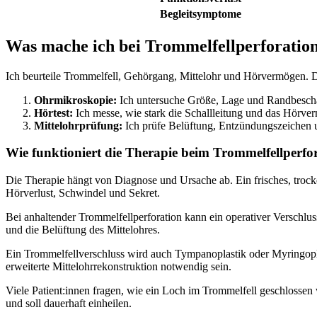
Begleitsymptome
Was mache ich bei Trommelfellperforatio
Ich beurteile Trommelfell, Gehörgang, Mittelohr und Hörvermögen. D
Ohrmikroskopie:
Ich untersuche Größe, Lage und Randbeschaf
Hörtest:
Ich messe, wie stark die Schallleitung und das Hörver
Mittelohrprüfung:
Ich prüfe Belüftung, Entzündungszeichen 
Wie funktioniert die Therapie beim Trommelfellperfo
Die Therapie hängt von Diagnose und Ursache ab. Ein frisches, trock
Hörverlust, Schwindel und Sekret.
Bei anhaltender Trommelfellperforation kann ein operativer Verschl
und die Belüftung des Mittelohres.
Ein Trommelfellverschluss wird auch Tympanoplastik oder Myringoplas
erweiterte Mittelohrrekonstruktion notwendig sein.
Viele Patient:innen fragen, wie ein Loch im Trommelfell geschlossen wi
und soll dauerhaft einheilen.