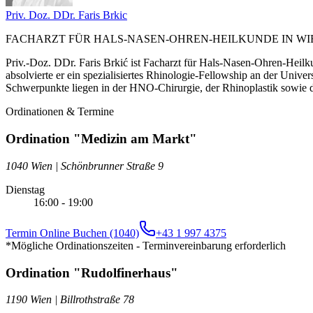
Priv. Doz. DDr. Faris
Brkic
FACHARZT FÜR HALS-NASEN-OHREN-HEILKUNDE IN WI
Priv.-Doz. DDr. Faris Brkić ist Facharzt für Hals-Nasen-Ohren-Heilk
absolvierte er ein spezialisiertes Rhinologie-Fellowship an der Unive
Schwerpunkte liegen in der HNO-Chirurgie, der Rhinoplastik sowie 
Ordinationen & Termine
Ordination "Medizin am Markt"
1040 Wien
|
Schönbrunner Straße 9
Dienstag
16:00 - 19:00
Termin Online Buchen (1040)
+43 1 997 4375
*Mögliche Ordinationszeiten - Terminvereinbarung erforderlich
Ordination "Rudolfinerhaus"
1190 Wien
|
Billrothstraße 78