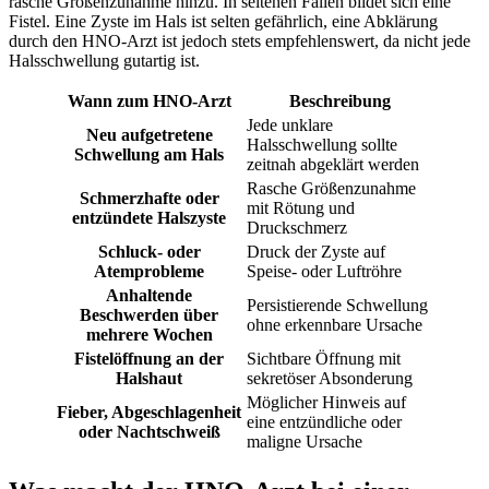
rasche Größenzunahme hinzu. In seltenen Fällen bildet sich eine
Fistel. Eine Zyste im Hals ist selten gefährlich, eine Abklärung
durch den HNO-Arzt ist jedoch stets empfehlenswert, da nicht jede
Halsschwellung gutartig ist.
Wann zum HNO-Arzt
Beschreibung
Jede unklare
Neu aufgetretene
Halsschwellung sollte
Schwellung am Hals
zeitnah abgeklärt werden
Rasche Größenzunahme
Schmerzhafte oder
mit Rötung und
entzündete Halszyste
Druckschmerz
Schluck- oder
Druck der Zyste auf
Atemprobleme
Speise- oder Luftröhre
Anhaltende
Persistierende Schwellung
Beschwerden über
ohne erkennbare Ursache
mehrere Wochen
Fistelöffnung an der
Sichtbare Öffnung mit
Halshaut
sekretöser Absonderung
Möglicher Hinweis auf
Fieber, Abgeschlagenheit
eine entzündliche oder
oder Nachtschweiß
maligne Ursache